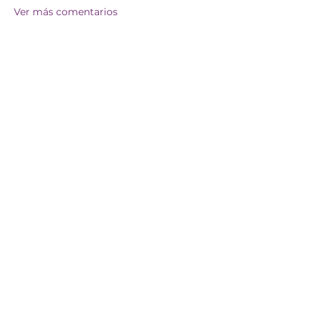
Ver más comentarios
Únete a nuestra
causa.
DONA AHORA
¡Tenemos
tantas
iniciativas
emocionan