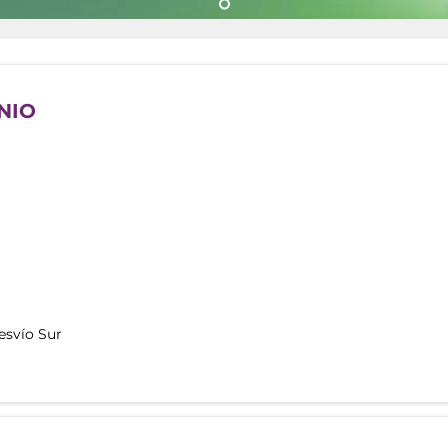
NIO
esvío Sur