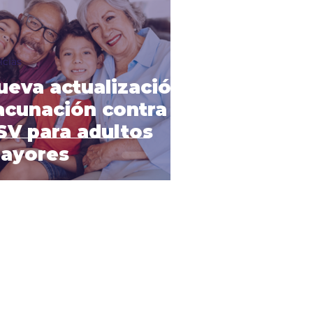
icias
ueva actualización:
acunación contra
SV para adultos
ayores