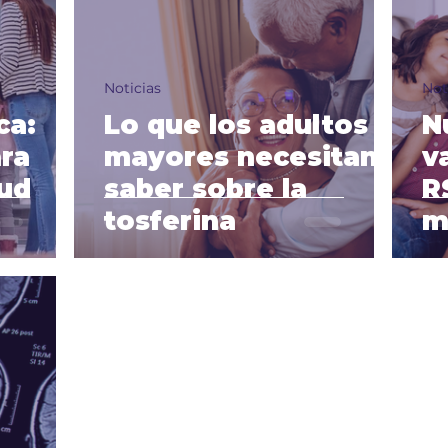
Noticias
Not
ca:
Lo que los adultos
N
ra
mayores necesitan
v
lud
saber sobre la
R
tosferina
m