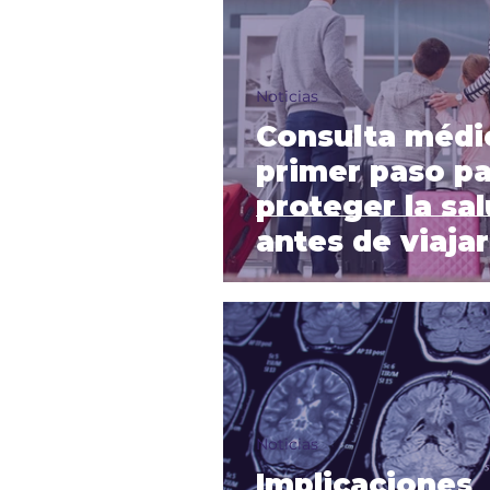
Noticias
Consulta médi
primer paso pa
proteger la sa
antes de viajar
Noticias
Implicaciones