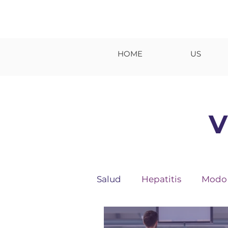
HOME
US
V
Salud
Hepatitis
Modo 
Respirar es Vital
Esto