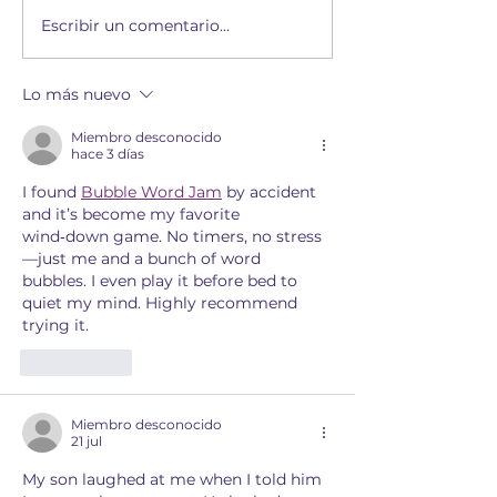
Escribir un comentario...
Lo más nuevo
Miembro desconocido
hace 3 días
I found 
Bubble Word Jam
 by accident 
and it’s become my favorite 
wind‑down game. No timers, no stress
—just me and a bunch of word 
bubbles. I even play it before bed to 
quiet my mind. Highly recommend 
trying it.
Me gusta
Miembro desconocido
21 jul
My son laughed at me when I told him 