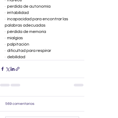
·  perdida de autonomía
·  irritabilidad
·  incapacidad para encontrar las 
palabras adecuadas
·  pérdida de memoria
·  mialgias
·  palpitación
·  dificultad para respirar
·  
debilidad
569 comentarios