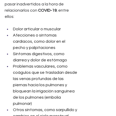
pasar inadvertidos a la hora de 
relacionarlos con 
COVID-19
; entre 
ellos:
Dolor articular o muscular
Afecciones o síntomas 
cardíacos, como dolor en el 
pecho y palpitaciones
Síntomas digestivos, como 
diarrea y dolor de estómago
Problemas vasculares, como 
coágulos que se trasladan desde 
las venas profundas de las 
piernas hacia los pulmones y 
bloquean la irrigación sanguínea 
de los pulmones (embolia 
pulmonar)
Otros síntomas, como sarpullido y 
cambios en el ciclo menstrual