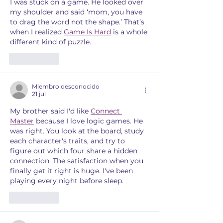
I was stuck on a game. He looked over 
my shoulder and said ‘mom, you have 
to drag the word not the shape.’ That’s 
when I realized 
Game Is Hard
 is a whole 
different kind of puzzle.
Me gusta
Miembro desconocido
21 jul
My brother said I'd like 
Connect 
Master
 because I love logic games. He 
was right. You look at the board, study 
each character's traits, and try to 
figure out which four share a hidden 
connection. The satisfaction when you 
finally get it right is huge. I've been 
playing every night before sleep.
Me gusta