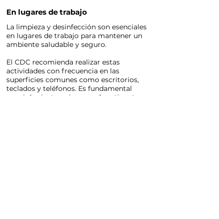
En lugares de trabajo
La limpieza y desinfección son esenciales
en lugares de trabajo para mantener un
ambiente saludable y seguro.
El CDC recomienda realizar estas
actividades con frecuencia en las
superficies comunes como escritorios,
teclados y teléfonos. Es fundamental
seguir las instrucciones en las etiquetas
de los productos de limpieza y
desinfección, para utilizarlos de manera
segura y correcta.
Es importante emplear guantes y otros
equipos de protección personal, como
mascarillas, durante el proceso de
limpieza y desinfección más profundo
para evitar cualquier irritación.
Lavado de manos
Lavarse las manos frecuentemente es una