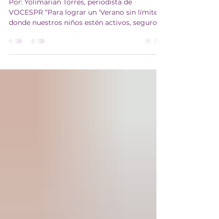
comida
Por: Yolimarian Torres, periodista de
VOCESPR “Para lograr un 'Verano sin límites'
donde nuestros niños estén activos, seguros
y saludables, el ejercicio debe ir de la mano
de una alimentación adecuada”, afirmó la
Dra. Nerián Ortiz, presidenta de la Sociedad
Puertorriqueña de Pediatría (SPP), como
parte de la iniciativa colaborativa junto a
VOCESPR. La especialista destacó que una
nutrición adecuada también ayuda a prevenir
problemas de salud como la obesidad infantil
y las