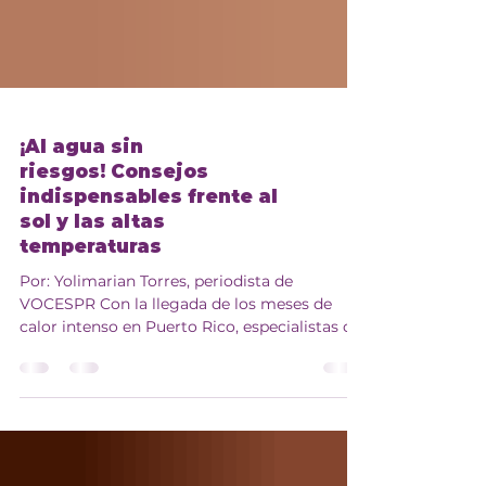
¡Al agua sin
riesgos! Consejos
indispensables frente al
sol y las altas
temperaturas
Por: Yolimarian Torres, periodista de
VOCESPR Con la llegada de los meses de
calor intenso en Puerto Rico, especialistas de
la Sociedad Puertorriqueña de Pediatría
(SPP) exhortaron a las familias a reforzar las
medidas de prevención para prevenir