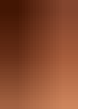
emergencias médicas en playas y piscinas,
enfocadas en combatir la deshidratación
severa, los golpes de calor y los daños por
radiación ultravioleta en menores de edad.
Como parte de la iniciativa educativa "Verano
sin límites", desa