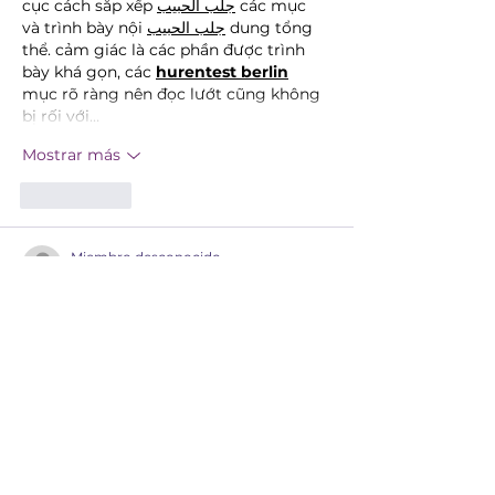
cục cách sắp xếp 
جلب الحبيب
 các mục 
và trình bày nội 
جلب الحبيب
 dung tổng 
thể. cảm giác là các phần được trình 
bày khá gọn, các 
hurentest berlin
mục rõ ràng nên đọc lướt cũng không 
bị rối với…
Mostrar más
Me gusta
Miembro desconocido
hace 6 días
This article stands out because of its 
clarity and usefulness. The information 
was presented in a logical sequence, 
making it easy to understand and 
remember. Thank you for sharing your 
knowledge in such a reader-friendly 
way. Your effort is greatly appreciated, 
and I look forward to your future 
publications 