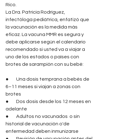
Rico.
La Dra. Patricia Rodríguez, 
infectóloga pediátrica, enfatizó que 
la vacunación es la medida más 
eficaz. La vacuna MMR es segura y 
debe aplicarse según el calendario 
recomendado si usted va a viajar a 
uno de los estados o países con 
brotes de sarampión con su bebé:
●        Una dosis temprana a bebés de 
6–11 meses si viajan a zonas con 
brotes
●        Dos dosis desde los 12 meses en 
adelante
●        Adultos no vacunados  o sin 
historial de vacunación o'de 
enfermedad deben inmunizarse
●        Revisión de vacunación antes del 