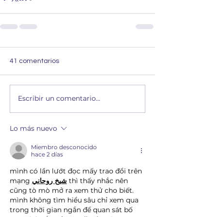
41 comentarios
Escribir un comentario...
Lo más nuevo
Miembro desconocido
hace 2 días
mình có lần lướt đọc mấy trao đổi trên 
mạng 
شيخ روحاني
 thì thấy nhắc nên 
cũng tò mò mở ra xem thử cho biết. 
mình không tìm hiểu sâu chỉ xem qua 
trong thời gian ngắn để quan sát bố 